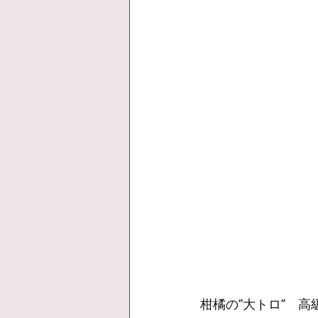
柑橘の”大トロ”　高