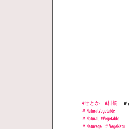
#せとか
#柑橘
　＃
＃NaturalVegetable
＃Natural
#Vegetable
＃Natuvege
＃VegeNatu