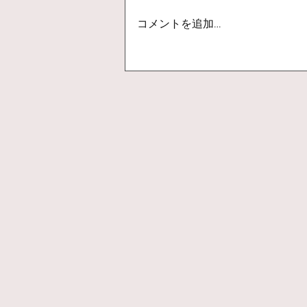
コメントを追加…
イサキのカルパッチョ【スイ
スチャード】