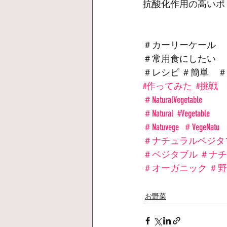
抗酸化作用の高いポ
＃カーリーケール　
＃常用食にしたい　
＃レシピ ＃簡単　
#作ってみた
#挑戦
＃NaturalVegetable
＃Natural
#Vegetable
＃Natuvege
＃VegeNatu
＃ナチュラルベジタ
＃ベジタブル
＃ナチ
＃オーガニック
＃野
お野菜