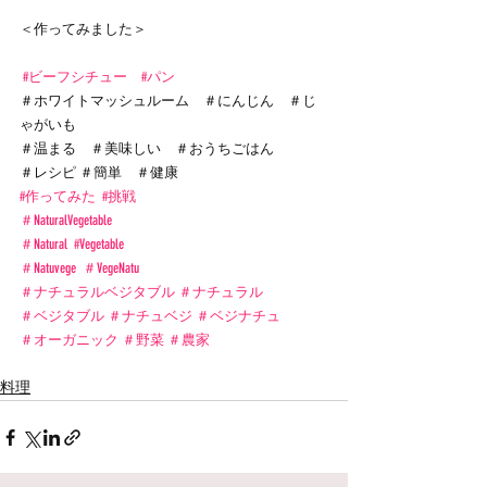
＜作ってみました＞
#ビーフシチュー
#パン
＃ホワイトマッシュルーム　＃にんじん　＃じ
ゃがいも
＃温まる　＃美味しい　＃おうちごはん
＃レシピ ＃簡単　＃健康
#作ってみた
#挑戦
＃NaturalVegetable
＃Natural
#Vegetable
＃Natuvege
＃VegeNatu
＃ナチュラルベジタブル
＃ナチュラル
＃ベジタブル
＃ナチュベジ
＃ベジナチュ
＃オーガニック
＃野菜
＃農家
料理